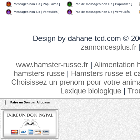
Messages non lus [ Populaires ]
Pas de messages non lus [ Populaires ]
Messages non lus [ Verrouillés ]
Pas de messages non lus [ Verrouillés ]
Design by dahane-tcd.com © 20
zannoncesplus.fr
www.hamster-russe.fr
|
Alimentation 
hamsters russe
|
Hamsters russe et ca
Choisissez un prenom pour votre anim
Lexique biologique
|
Tro