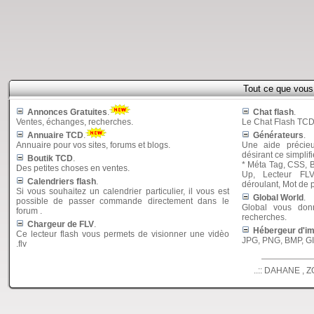
Tout ce que vou
Annonces Gratuites
.
Chat flash
.
Ventes, échanges, recherches.
Le Chat Flash TCD 
Annuaire TCD
.
Générateurs
.
Annuaire pour vos sites, forums et blogs.
Une aide précie
désirant ce simplifi
Boutik TCD
.
* Méta Tag, CSS, B
Des petites choses en ventes.
Up, Lecteur FL
Calendriers flash
.
déroulant, Mot de
Si vous souhaitez un calendrier particulier, il vous est
Global World
.
possible de passer commande directement dans le
Global vous donn
forum .
recherches.
Chargeur de FLV
.
Hébergeur d'i
Ce lecteur flash vous permets de visionner une vidèo
JPG, PNG, BMP, GIF
.flv
..:: DAHANE , Z