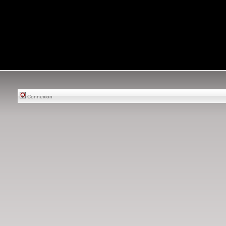
Connexion