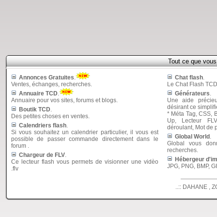
Tout ce que vou
Annonces Gratuites
.
Chat flash
.
Ventes, échanges, recherches.
Le Chat Flash TCD 
Annuaire TCD
.
Générateurs
.
Annuaire pour vos sites, forums et blogs.
Une aide précie
désirant ce simplifi
Boutik TCD
.
* Méta Tag, CSS, B
Des petites choses en ventes.
Up, Lecteur FL
Calendriers flash
.
déroulant, Mot de
Si vous souhaitez un calendrier particulier, il vous est
Global World
.
possible de passer commande directement dans le
Global vous donn
forum .
recherches.
Chargeur de FLV
.
Hébergeur d'i
Ce lecteur flash vous permets de visionner une vidèo
JPG, PNG, BMP, GIF
.flv
..:: DAHANE , Z