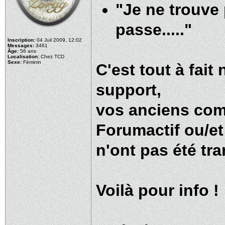
"Je ne trouve
passe....."
Inscription:
04 Juil 2009, 12:02
Messages:
3461
Âge:
56 ans
Localisation:
Chez TCD
Sexe:
Féminin
C'est tout à fai
support,
vos anciens comp
Forumactif ou/et
n'ont pas été tra
Voilà pour info !