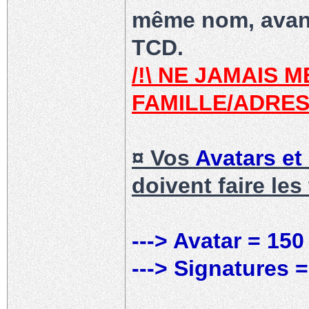
même nom, avant
TCD.
/!\ NE JAMAIS 
FAMILLE/ADRESS
¤ Vos
Avatars et
doivent faire les 
---> Avatar = 15
---> Signatures 