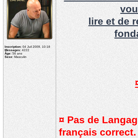
vou
lire et de
fond
Inscription:
04 Juil 2009, 10:18
Messages:
4222
Âge:
56 ans
Sexe:
Masculin
¤ Pas de Langag
français correct.