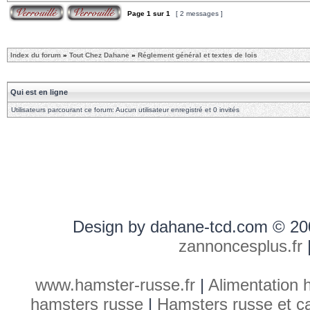
Page
1
sur
1
[ 2 messages ]
Index du forum
»
Tout Chez Dahane
»
Réglement général et textes de lois
Qui est en ligne
Utilisateurs parcourant ce forum: Aucun utilisateur enregistré et 0 invités
Design by dahane-tcd.com © 20
zannoncesplus.fr
www.hamster-russe.fr
|
Alimentation 
hamsters russe
|
Hamsters russe et ca