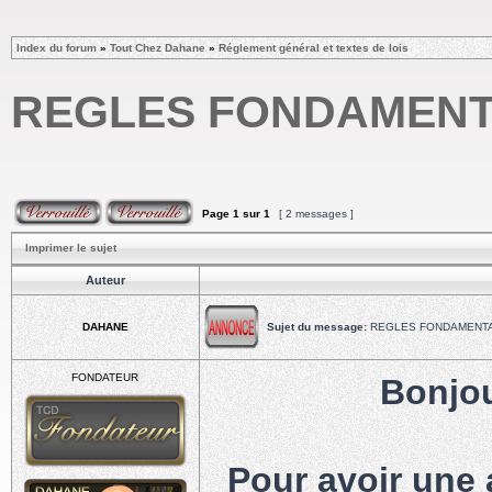
Index du forum
»
Tout Chez Dahane
»
Réglement général et textes de lois
REGLES FONDAMENT
Page
1
sur
1
[ 2 messages ]
Imprimer le sujet
Auteur
DAHANE
Sujet du message:
REGLES FONDAMENTA
FONDATEUR
Bonjou
Pour avoir une