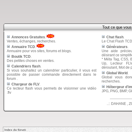
Tout ce que vou
Annonces Gratuites
.
Chat flash
.
Ventes, échanges, recherches.
Le Chat Flash TCD 
Annuaire TCD
.
Générateurs
.
Annuaire pour vos sites, forums et blogs.
Une aide précie
désirant ce simplifi
Boutik TCD
.
* Méta Tag, CSS, B
Des petites choses en ventes.
Up, Lecteur FL
Calendriers flash
.
déroulant, Mot de
Si vous souhaitez un calendrier particulier, il vous est
Global World
.
possible de passer commande directement dans le
Global vous donn
forum .
recherches.
Chargeur de FLV
.
Hébergeur d'i
Ce lecteur flash vous permets de visionner une vidèo
JPG, PNG, BMP, GIF
.flv
..:: DAHANE , Z
Index du forum