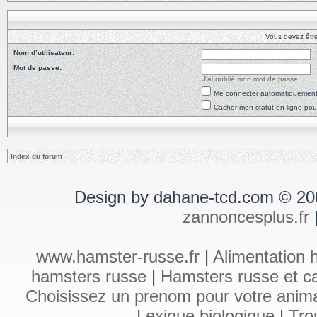
Vous devez êtr
Nom d’utilisateur:
Mot de passe:
J’ai oublié mon mot de passe
Me connecter automatiquement 
Cacher mon statut en ligne pou
Index du forum
Design by dahane-tcd.com © 20
zannoncesplus.fr
www.hamster-russe.fr
|
Alimentation 
hamsters russe
|
Hamsters russe et ca
Choisissez un prenom pour votre anim
Lexique biologique
|
Tro