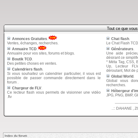
Tout ce que vou
Annonces Gratuites
.
Chat flash
.
Ventes, échanges, recherches.
Le Chat Flash TCD 
Annuaire TCD
.
Générateurs
.
Annuaire pour vos sites, forums et blogs.
Une aide précie
désirant ce simplifi
Boutik TCD
.
* Méta Tag, CSS, B
Des petites choses en ventes.
Up, Lecteur FL
Calendriers flash
.
déroulant, Mot de
Si vous souhaitez un calendrier particulier, il vous est
Global World
.
possible de passer commande directement dans le
Global vous donn
forum .
recherches.
Chargeur de FLV
.
Hébergeur d'i
Ce lecteur flash vous permets de visionner une vidèo
JPG, PNG, BMP, GIF
.flv
..:: DAHANE , Z
Index du forum