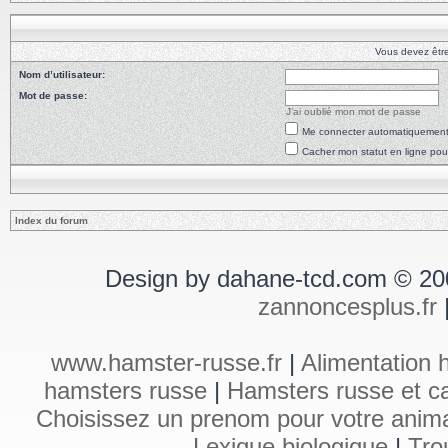
Vous devez êtr
Nom d’utilisateur:
Mot de passe:
J’ai oublié mon mot de passe
Me connecter automatiquement 
Cacher mon statut en ligne pou
Index du forum
Design by dahane-tcd.com © 20
zannoncesplus.fr
www.hamster-russe.fr
|
Alimentation 
hamsters russe
|
Hamsters russe et ca
Choisissez un prenom pour votre anim
Lexique biologique
|
Tro