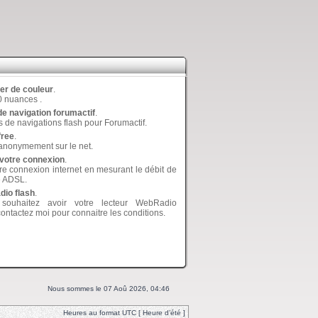
er de couleur
.
0 nuances .
de navigation forumactif
.
 de navigations flash pour Forumactif.
free
.
anonymement sur le net.
 votre connexion
.
re connexion internet en mesurant le débit de
e ADSL.
io flash
.
souhaitez avoir votre lecteur WebRadio
contactez moi pour connaitre les conditions.
Nous sommes le 07 Aoû 2026, 04:46
Heures au format UTC [ Heure d’été ]