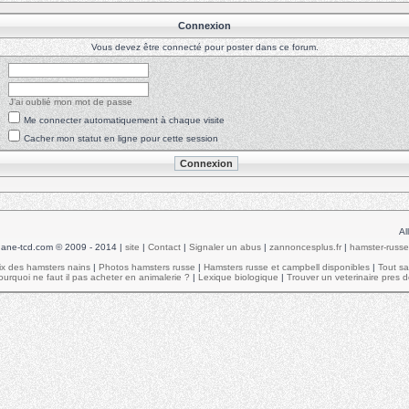
Connexion
Vous devez être connecté pour poster dans ce forum.
J’ai oublié mon mot de passe
Me connecter automatiquement à chaque visite
Cacher mon statut en ligne pour cette session
Al
ane-tcd.com © 2009 - 2014 |
site
|
Contact
|
Signaler un abus
|
zannoncesplus.fr
|
hamster-russe.
ix des hamsters nains
|
Photos hamsters russe
|
Hamsters russe et campbell disponibles
|
Tout sa
urquoi ne faut il pas acheter en animalerie ?
|
Lexique biologique
|
Trouver un veterinaire pres d