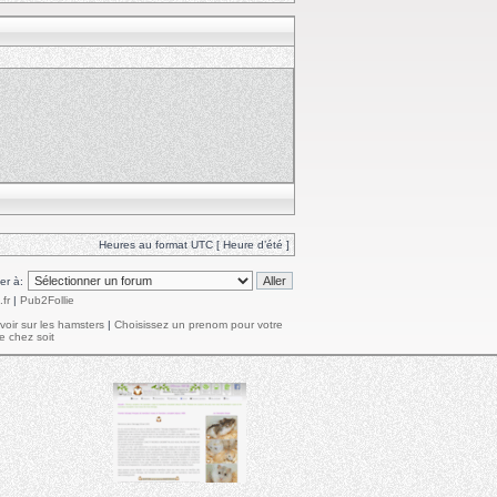
Heures au format UTC [ Heure d’été ]
ler à:
fr
|
Pub2Follie
voir sur les hamsters
|
Choisissez un prenom pour votre
e chez soit