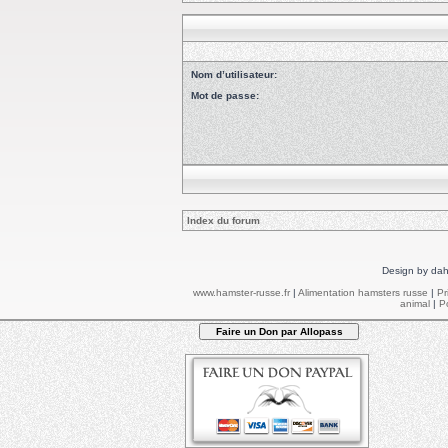
Nom d’utilisateur:
Mot de passe:
Index du forum
Design by dah
www.hamster-russe.fr
|
Alimentation hamsters russe
|
Pr
animal
|
Po