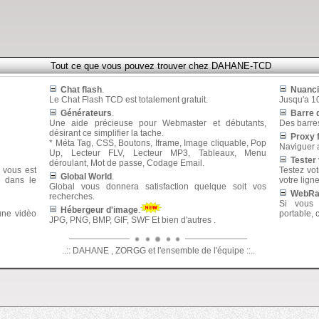
Tout ce que vous pouvez trouver chez DAHANE-TCD
Chat flash
.
Nuanci
Le Chat Flash TCD est totalement gratuit.
Jusqu'a 1
Générateurs
.
Barre 
Une aide précieuse pour Webmaster et débutants,
Des barres
désirant ce simplifier la tache.
Proxy 
* Méta Tag, CSS, Boutons, Iframe, Image cliquable, Pop
Naviguer 
Up, Lecteur FLV, Lecteur MP3, Tableaux, Menu
Tester
déroulant, Mot de passe, Codage Email.
l vous est
Testez vot
Global World
.
 dans le
votre lign
Global vous donnera satisfaction quelque soit vos
WebRad
recherches.
Si vous 
Hébergeur d'image
.
une vidèo
portable, 
JPG, PNG, BMP, GIF, SWF Et bien d'autres .
..:: DAHANE , ZORGG et l'ensemble de l'équipe ::..